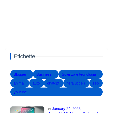
Etichette
Blogger
Business
Scienza e tecnologia
animali
auto
chatgpt
fiera uccelli
seo
youtube
January 24, 2025