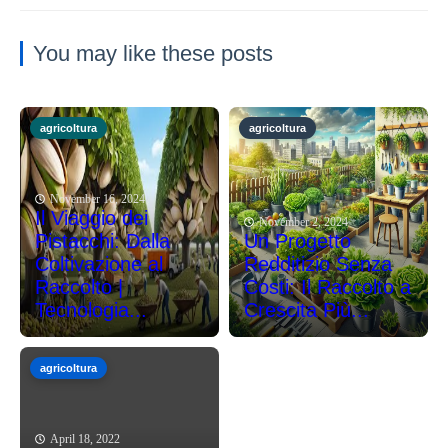
You may like these posts
agricoltura
agricoltura
November 16, 2024
Il Viaggio dei
November 2, 2024
Pistacchi: Dalla
Un Progetto
Coltivazione al
Redditizio Senza
Raccolto |
Costi: Il Raccolto a
Tecnologia...
Crescita Più...
agricoltura
April 18, 2022