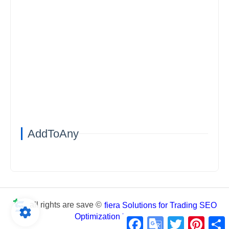
AddToAny
all rights are save ©
fiera Solutions for Trading SEO
Optimization business
Facebook
Google
Twitter
Pintere
S
Translate