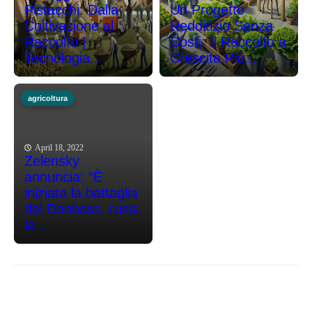
Pistacchi: Dalla
Un Progetto
Coltivazione al
Redditizio Senza
Raccolto |
Costi: Il Raccolto a
Tecnologia...
Crescita Più...
agricoltura
April 18, 2022
Zelensky
annuncia: “È
iniziata la battaglia
del Donbass, russi
la...