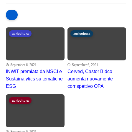
agricoltura
agricoltura
September 6, 2021
September 6, 2021
INWIT premiata da MSCI e
Cerved, Castor Bidco
Sustainalytics su tematiche
aumenta nuovamente
ESG
corrispettivo OPA
agricoltura
September 6, 2021