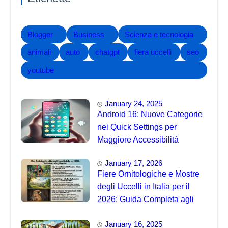
Blogger
Business
Scienza e tecnologia
animali
auto
chatgpt
fiera uccelli
seo
youtube
January 24, 2025
Android 16: Nuove Categorie
nei Quick Settings per
Maggiore Accessibilità
January 17, 2026
Fiere Ornitologiche e Mostre
degli Uccelli in Italia per il
2026: Guida Completa agli
Eventi 🐦
January 16, 2025