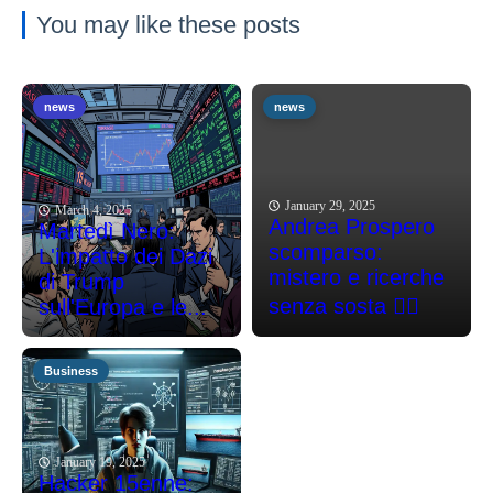
You may like these posts
news
news
January 29, 2025
March 4, 2025
Andrea Prospero
Martedì Nero:
scomparso:
L'impatto dei Dazi
mistero e ricerche
di Trump
senza sosta 🕵️‍♂️
sull'Europa e le...
Business
January 19, 2025
Hacker 15enne: