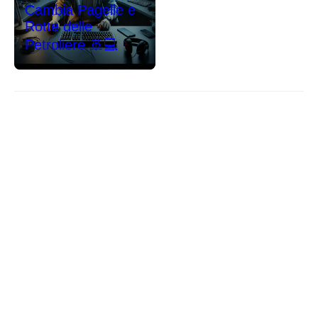
Cambia Pagelle e
Rotte delle
Petroliere 🚢💻