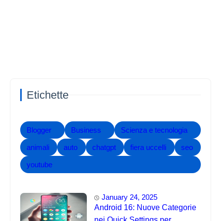
Etichette
Blogger
Business
Scienza e tecnologia
animali
auto
chatgpt
fiera uccelli
seo
youtube
January 24, 2025
Android 16: Nuove Categorie
nei Quick Settings per