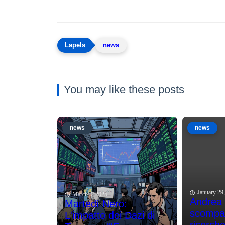
news
You may like these posts
news
news
January 29
March 4, 2025
Andrea
Martedì Nero:
scompar
L'impatto dei Dazi di