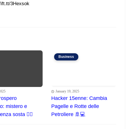
ift.tt/3Hexsok
Business
2025
January 19, 2025
rospero
Hacker 15enne: Cambia
: mistero e
Pagelle e Rotte delle
nza sosta 🕵️‍♂️
Petroliere 🚢💻