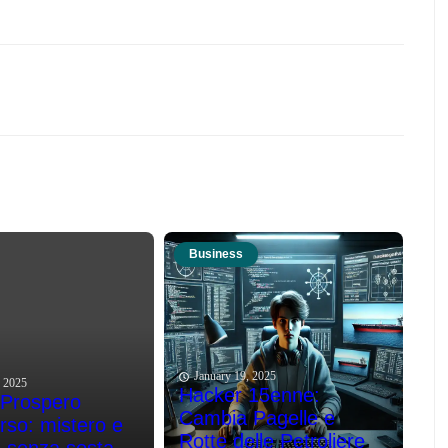
Business
January 19, 2025
, 2025
Hacker 15enne:
 Prospero
Cambia Pagelle e
so: mistero e
Rotte delle Petroliere