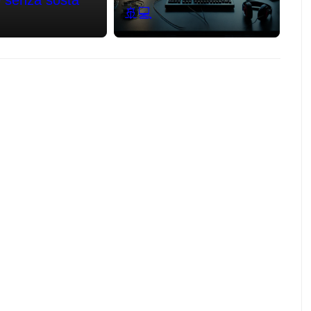
e senza sosta
🚢💻