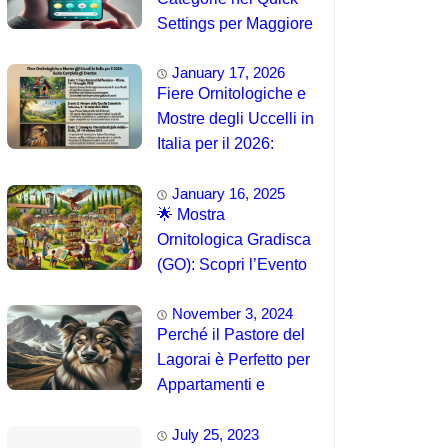
Settings per Maggiore
Accessibilità
January 17, 2026
Fiere Ornitologiche e
Mostre degli Uccelli in
Italia per il 2026:
Guida Completa agli
January 16, 2025
Eventi 🐦
🌟 Mostra
Ornitologica Gradisca
(GO): Scopri l’Evento
del 15 Agosto 2025!
November 3, 2024
Perché il Pastore del
Lagorai è Perfetto per
Appartamenti e
Famiglie
July 25, 2023