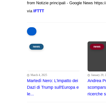
from Notizie principali - Google News https://
via
IFTTT
news
news
March 4, 2025
January 29, 
Martedì Nero: L'impatto dei
Andrea P
Dazi di Trump sull'Europa e
scomparso
le...
ricerche se