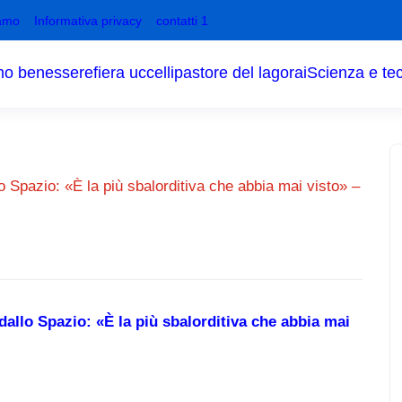
amo
Informativa privacy
contatti 1
no benessere
fiera uccelli
pastore del lagorai
Scienza e te
lo Spazio: «È la più sbalorditiva che abbia mai visto» –
dallo Spazio: «È la più sbalorditiva che abbia mai