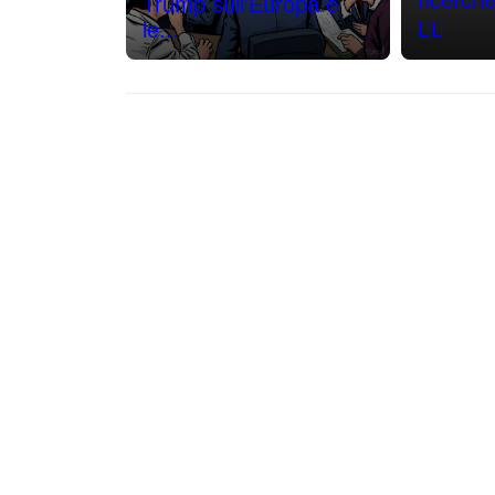
ricerch
Trump sull'Europa e
🕵️‍♂️
le...