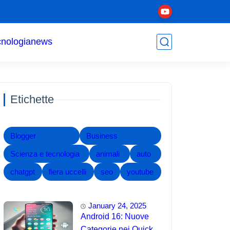
cnologia
news
Etichette
Blogger
Business
Scienza e tecnologia
animali
auto
chatgpt
fiera uccelli
seo
youtube
January 24, 2025
Android 16: Nuove
Categorie nei Quick