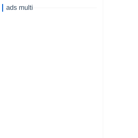
Capacità di
ads multi
Addestramento