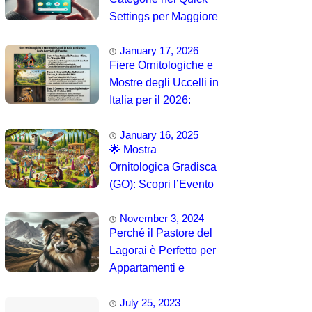
Settings per Maggiore
Accessibilità
January 17, 2026
Fiere Ornitologiche e
Mostre degli Uccelli in
Italia per il 2026:
Guida Completa agli
January 16, 2025
Eventi 🐦
🌟 Mostra
Ornitologica Gradisca
(GO): Scopri l’Evento
del 15 Agosto 2025!
November 3, 2024
Perché il Pastore del
Lagorai è Perfetto per
Appartamenti e
Famiglie
July 25, 2023