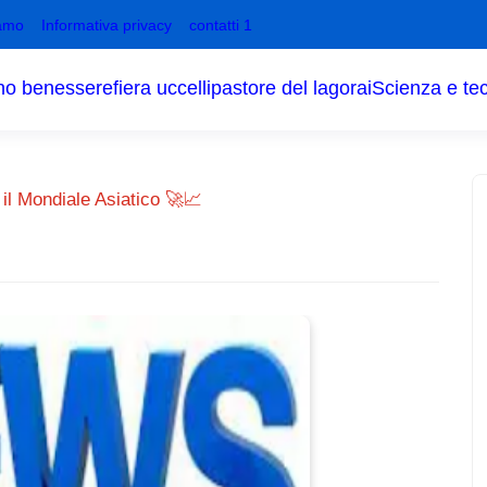
amo
Informativa privacy
contatti 1
no benessere
fiera uccelli
pastore del lagorai
Scienza e te
il Mondiale Asiatico 🚀📈