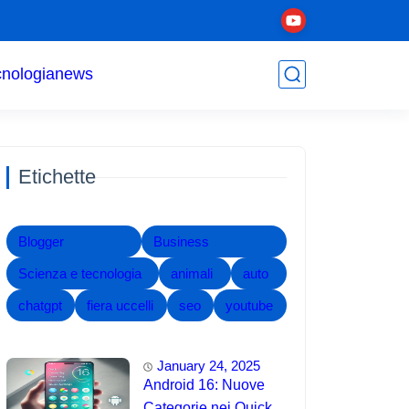
cnologia
news
Etichette
Blogger
Business
Scienza e tecnologia
animali
auto
chatgpt
fiera uccelli
seo
youtube
January 24, 2025
Android 16: Nuove
Categorie nei Quick