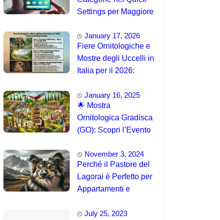
Settings per Maggiore
Accessibilità
January 17, 2026
Fiere Ornitologiche e
Mostre degli Uccelli in
Italia per il 2026:
Guida Completa agli
January 16, 2025
Eventi 🐦
🌟 Mostra
Ornitologica Gradisca
(GO): Scopri l’Evento
del 15 Agosto 2025!
November 3, 2024
Perché il Pastore del
Lagorai è Perfetto per
Appartamenti e
Famiglie
July 25, 2023