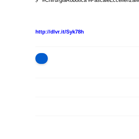
🔗 #ChirurgiaRobotica #PascaleEccellenzaM
http://dlvr.it/Syk78h