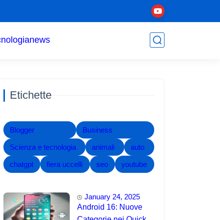
cnologia
news
Etichette
Blogger
Business
Scienza e tecnologia
animali
auto
chatgpt
fiera uccelli
seo
youtube
January 24, 2025
Android 16: Nuove
Categorie nei Quick