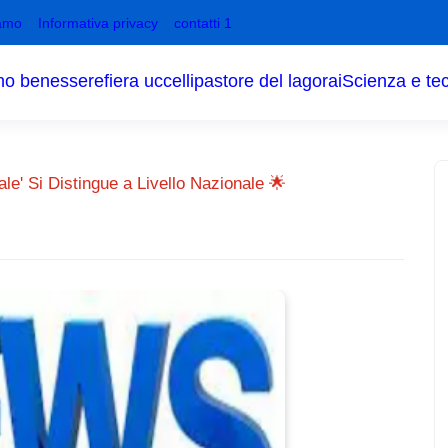
amo
Informativa privacy
contatti 1
no benessere
fiera uccelli
pastore del lagorai
Scienza e te
le' Si Distingue a Livello Nazionale 🌟