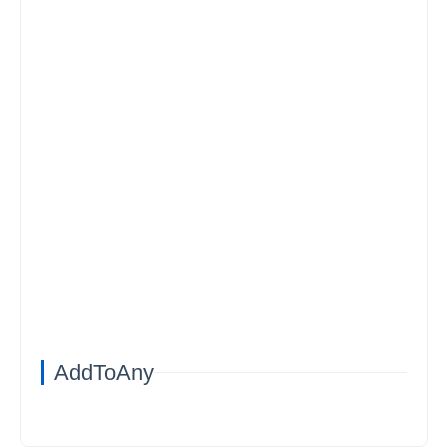
AddToAny