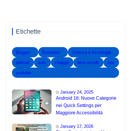
Etichette
Blogger
Business
Scienza e tecnologia
animali
auto
chatgpt
fiera uccelli
seo
youtube
January 24, 2025
Android 16: Nuove Categorie
nei Quick Settings per
Maggiore Accessibilità
January 17, 2026