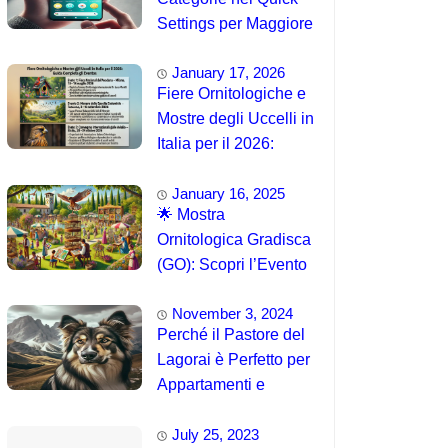
Settings per Maggiore
Accessibilità
January 17, 2026
Fiere Ornitologiche e
Mostre degli Uccelli in
Italia per il 2026:
Guida Completa agli
January 16, 2025
Eventi 🐦
🌟 Mostra
Ornitologica Gradisca
(GO): Scopri l’Evento
del 15 Agosto 2025!
November 3, 2024
Perché il Pastore del
Lagorai è Perfetto per
Appartamenti e
Famiglie
July 25, 2023