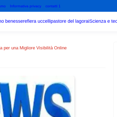
amo
Informativa privacy
contatti 1
no benessere
fiera uccelli
pastore del lagorai
Scienza e te
 per una Migliore Visibilità Online