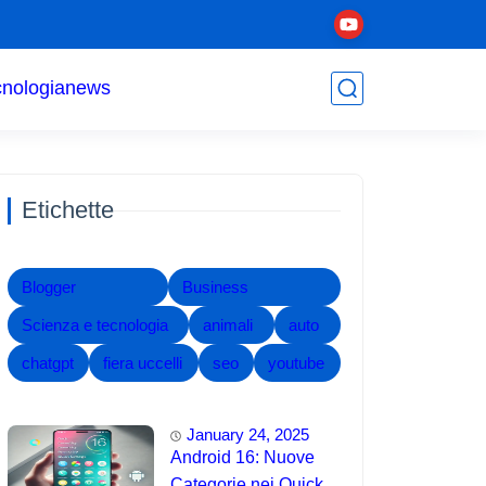
cnologia
news
Etichette
Blogger
Business
Scienza e tecnologia
animali
auto
chatgpt
fiera uccelli
seo
youtube
January 24, 2025
Android 16: Nuove
Categorie nei Quick