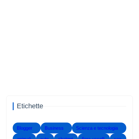
Etichette
Blogger
Business
Scienza e tecnologia
animali
auto
chatgpt
fiera uccelli
seo