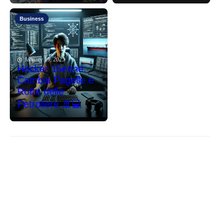
Business
January 19, 2025
Hacker 15enne:
Cambia Pagelle e
Rotte delle
Petroliere 🚢💻