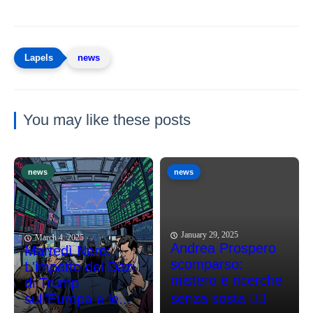
news
You may like these posts
news
news
January 29, 2025
March 4, 2025
Andrea Prospero
Martedì Nero:
scomparso:
L'impatto dei Dazi
mistero e ricerche
di Trump
senza sosta 🕵️‍♂️
sull'Europa e le...