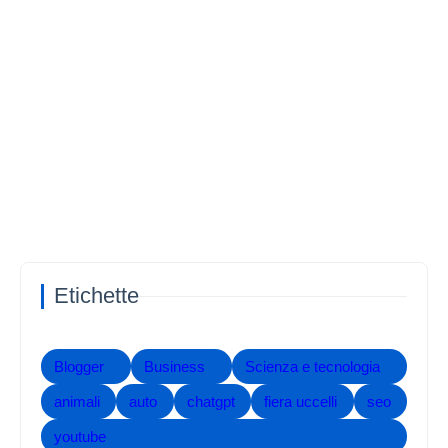
Etichette
Blogger
Business
Scienza e tecnologia
animali
auto
chatgpt
fiera uccelli
seo
youtube