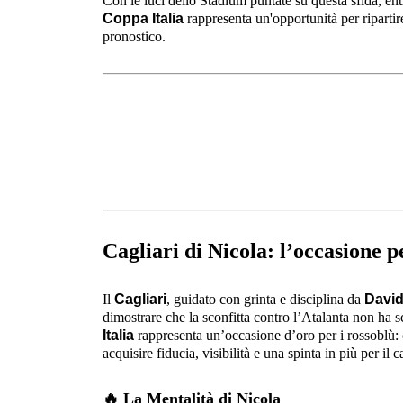
Con le luci dello Stadium puntate su questa sfida, en
Coppa Italia
rappresenta un'opportunità per ripartire
pronostico.
Cagliari di Nicola: l’occasione pe
Il
Cagliari
, guidato con grinta e disciplina da
David
dimostrare che la sconfitta contro l’Atalanta non ha s
Italia
rappresenta un’occasione d’oro per i rossoblù
acquisire fiducia, visibilità e una spinta in più per il
🔥
La Mentalità di Nicola