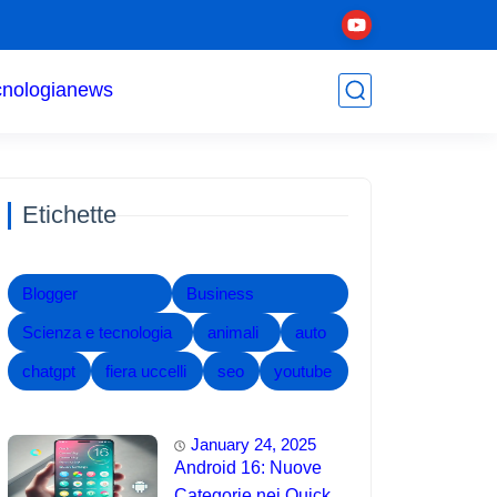
cnologia
news
Etichette
Blogger
Business
Scienza e tecnologia
animali
auto
chatgpt
fiera uccelli
seo
youtube
January 24, 2025
Android 16: Nuove
Categorie nei Quick