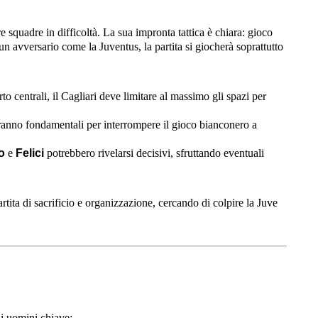
e squadre in difficoltà. La sua impronta tattica è chiara: gioco
un avversario come la Juventus, la partita si giocherà soprattutto
o centrali, il Cagliari deve limitare al massimo gli spazi per
nno fondamentali per interrompere il gioco bianconero a
o
e
Felici
potrebbero rivelarsi decisivi, sfruttando eventuali
tita di sacrificio e organizzazione, cercando di colpire la Juve
i uomini chiave: