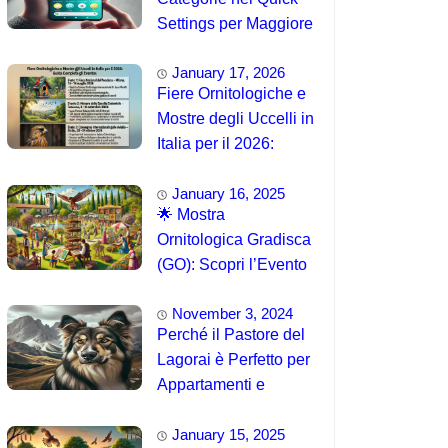
Settings per Maggiore
Accessibilità
January 17, 2026
Fiere Ornitologiche e
Mostre degli Uccelli in
Italia per il 2026:
Guida Completa agli
January 16, 2025
Eventi 🐦
🌟 Mostra
Ornitologica Gradisca
(GO): Scopri l’Evento
del 15 Agosto 2025!
November 3, 2024
Perché il Pastore del
Lagorai è Perfetto per
Appartamenti e
Famiglie
January 15, 2025