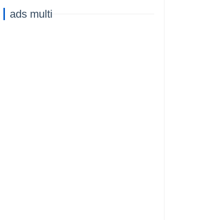
Capacità di
ads multi
Addestramento