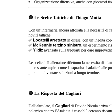
Organizzazione difensiva, anche con giocatori f
🔴
Le Scelte Tattiche di Thiago Motta
Con un’infermeria ancora affollata e la necessità di far 
novità tattiche:
✅
Locatelli arretrato
in difesa, con un’inedita cop
✅
McKennie terzino sinistro
, un esperimento ri
✅
Yildiz
avanzato sulla trequarti per dare imprevedib
Le scelte dell’allenatore riflettono la necessità di ada
interessante capire come la squadra si adatterà alle pos
potranno diventare soluzioni a lungo termine.
🔵
La Risposta del Cagliari
Dall’altro lato, il
Cagliari
di Davide Nicola arriva al
polemica contro l’Atalanta, i rossoblù cercano riscat