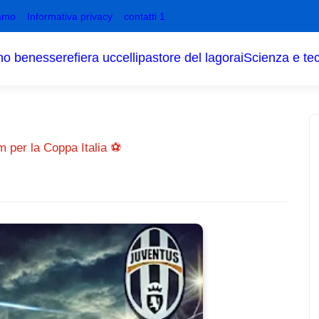
amo
Informativa privacy
contatti 1
no benessere
fiera uccelli
pastore del lagorai
Scienza e te
m per la Coppa Italia ⚽