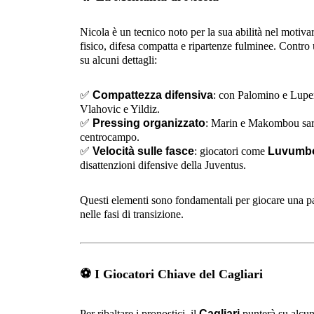
Nicola è un tecnico noto per la sua abilità nel motivar
fisico, difesa compatta e ripartenze fulminee. Contro 
su alcuni dettagli:
✅
Compattezza difensiva
: con Palomino e Lupert
Vlahovic e Yildiz.
✅
Pressing organizzato
: Marin e Makombou sara
centrocampo.
✅
Velocità sulle fasce
: giocatori come
Luvumb
disattenzioni difensive della Juventus.
Questi elementi sono fondamentali per giocare una par
nelle fasi di transizione.
⚽
I Giocatori Chiave del Cagliari
Per ribaltare i pronostici, il
Cagliari
punterà su alcun