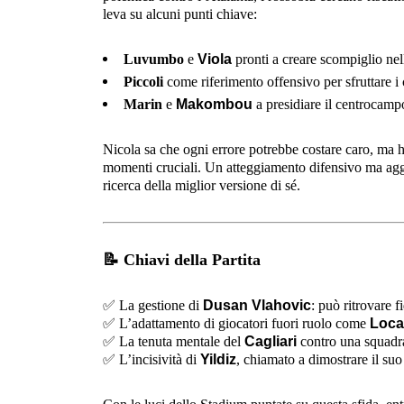
leva su alcuni punti chiave:
Luvumbo
e
Viola
pronti a creare scompiglio nel
Piccoli
come riferimento offensivo per sfruttare i 
Marin
e
Makombou
a presidiare il centrocampo
Nicola sa che ogni errore potrebbe costare caro, ma h
momenti cruciali. Un atteggiamento difensivo ma aggr
ricerca della miglior versione di sé.
📝
Chiavi della Partita
✅
La gestione di
Dusan Vlahovic
: può ritrovare 
✅
L’adattamento di giocatori fuori ruolo come
Locat
✅
La tenuta mentale del
Cagliari
contro una squadra 
✅
L’incisività di
Yildiz
, chiamato a dimostrare il suo 