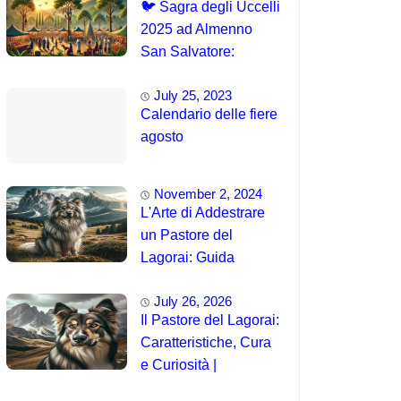
🐦 Sagra degli Uccelli
2025 ad Almenno
San Salvatore:
Tradizione e
July 25, 2023
Spettacolo
Calendario delle fiere
agosto
November 2, 2024
L'Arte di Addestrare
un Pastore del
Lagorai: Guida
Completa per
July 26, 2026
Principianti
Il Pastore del Lagorai:
Caratteristiche, Cura
e Curiosità |
Intelligenza e