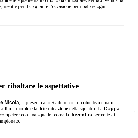
trambe le squadre hanno molto da dimostrare. Per la Juventus, la
, mentre per il Cagliari è l’occasione per ribaltare ogni
r ribaltare le aspettative
e Nicola
, si presenta allo Stadium con un obiettivo chiaro:
calfito il morale e la determinazione della squadra. La
Coppa
: competere con una squadra come la
Juventus
permette di
 campionato.