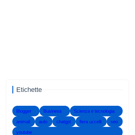
Etichette
Blogger
Business
Scienza e tecnologia
animali
auto
chatgpt
fiera uccelli
seo
youtube