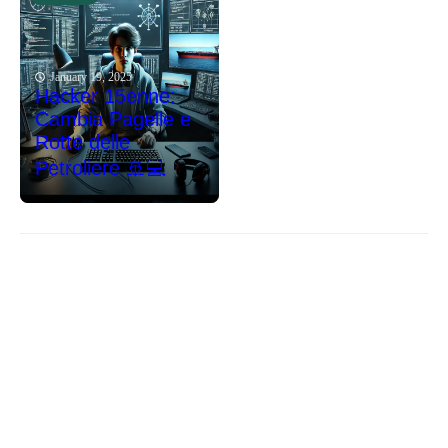
January 19, 2025
Hacker 15enne:
Cambia Pagelle e
Rotte delle
Petroliere 🚢💻