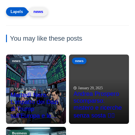
news
You may like these posts
news
news
January 29, 2025
March 4, 2025
Andrea Prospero
Martedì Nero:
scomparso:
L'impatto dei Dazi
mistero e ricerche
di Trump
senza sosta 🕵️‍♂️
sull'Europa e le...
Business