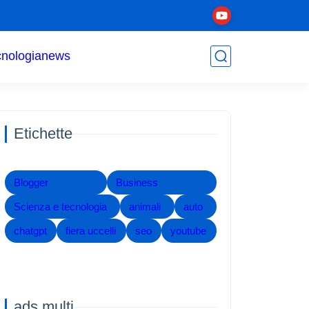
cnologia
news
Etichette
Blogger
Business
Scienza e tecnologia
animali
auto
chatgpt
fiera uccelli
seo
youtube
ads multi