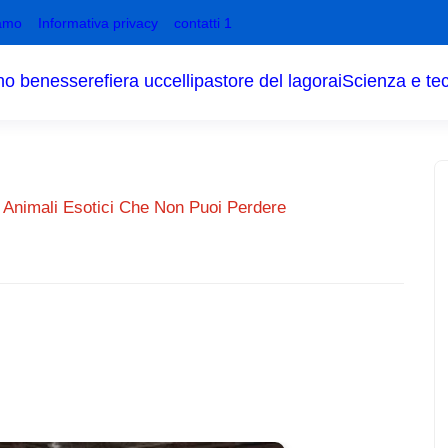
amo
Informativa privacy
contatti 1
no benessere
fiera uccelli
pastore del lagorai
Scienza e te
e Animali Esotici Che Non Puoi Perdere