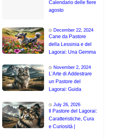
Calendario delle fiere
agosto
December 22, 2024
Cane da Pastore
della Lessinia e del
Lagorai: Una Gemma
Unica delle Alpi 🤯
November 2, 2024
L'Arte di Addestrare
un Pastore del
Lagorai: Guida
Completa per
July 26, 2026
Principianti
Il Pastore del Lagorai:
Caratteristiche, Cura
e Curiosità |
Intelligenza e