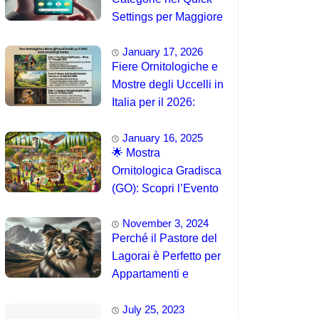
Settings per Maggiore
Accessibilità
January 17, 2026
Fiere Ornitologiche e
Mostre degli Uccelli in
Italia per il 2026:
Guida Completa agli
January 16, 2025
Eventi 🐦
🌟 Mostra
Ornitologica Gradisca
(GO): Scopri l’Evento
del 15 Agosto 2025!
November 3, 2024
Perché il Pastore del
Lagorai è Perfetto per
Appartamenti e
Famiglie
July 25, 2023