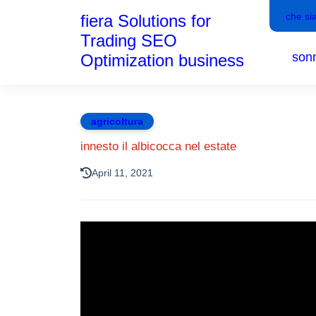
che si
fiera Solutions for
Trading SEO
son
Optimization business
agricoltura
innesto il albicocca nel estate
April 11, 2021