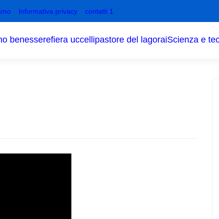
amo
Informativa privacy
contatti 1
no benessere
fiera uccelli
pastore del lagorai
Scienza e te