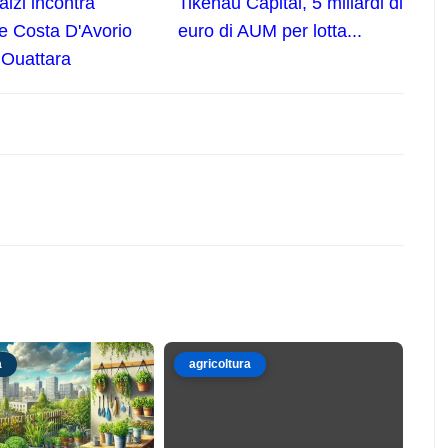
alzi incontra
Tikehau Capital, 5 miliardi di
e Costa D'Avorio
euro di AUM per lotta...
 Ouattara
a
agricoltura