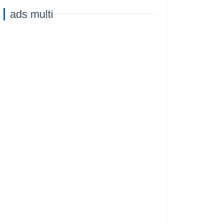
Capacità di
ads multi
Addestramento