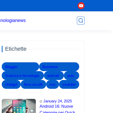
cnologia
news
Etichette
Blogger
Business
Scienza e tecnologia
animali
auto
chatgpt
fiera uccelli
seo
youtube
January 24, 2025
Android 16: Nuove
Categorie nei Quick