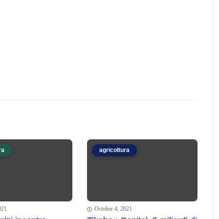
ra
agricoltura
021
October 4, 2021