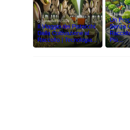
November 
Un Prog
November 16, 2024
Il Viaggio dei Pistacchi:
Senza Co
Dalla Coltivazione al
Raccolt
Raccolto | Tecnologia...
Più...