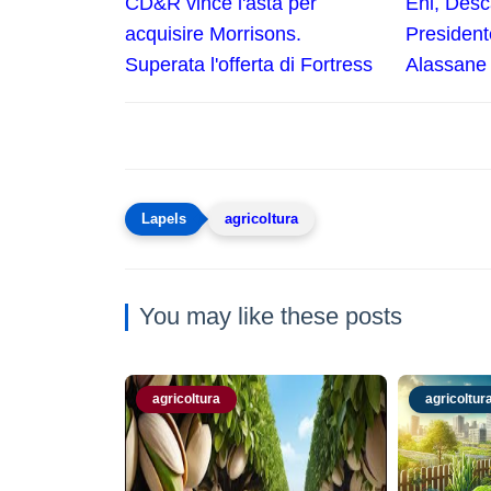
CD&R vince l'asta per
Eni, Desc
acquisire Morrisons.
President
Superata l'offerta di Fortress
Alassane
agricoltura
You may like these posts
agricoltura
agricoltur