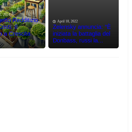
2, 2024
etto Redditizio
April 18, 2022
sti: Il
Zelensky annuncia: “È
o a Crescita
iniziata la battaglia del
Donbass, russi la...