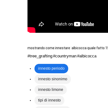
#tree_grafting
#countryman
#albicocca
innesto periodo
innesto sinonimo
innesto limone
tipi di innesto