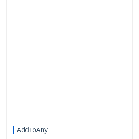
AddToAny