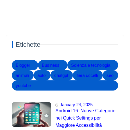
Etichette
Blogger
Business
Scienza e tecnologia
animali
auto
chatgpt
fiera uccelli
seo
youtube
January 24, 2025
Android 16: Nuove Categorie
nei Quick Settings per
Maggiore Accessibilità