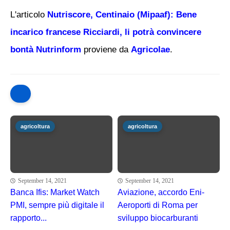
L'articolo
Nutriscore, Centinaio (Mipaaf): Bene
incarico francese Ricciardi, li potrà convincere
bontà Nutrinform
proviene da
Agricolae
.
agricoltura
agricoltura
September 14, 2021
September 14, 2021
Banca Ifis: Market Watch
Aviazione, accordo Eni-
PMI, sempre più digitale il
Aeroporti di Roma per
rapporto...
sviluppo biocarburanti