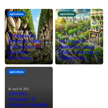
agricoltura
agricoltura
November 16, 2024
Il Viaggio dei
November 2, 2024
Pistacchi: Dalla
Un Progetto
Coltivazione al
Redditizio Senza
Raccolto |
Costi: Il Raccolto a
Tecnologia...
Crescita Più...
agricoltura
April 18, 2022
Zelensky
annuncia: “È
iniziata la battaglia