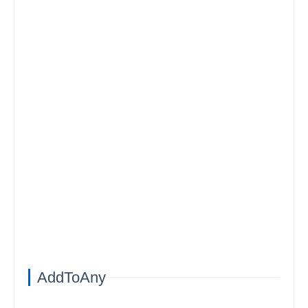
AddToAny