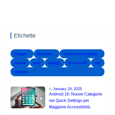
Etichette
Blogger
Business
Scienza e tecnologia
animali
auto
chatgpt
fiera uccelli
seo
youtube
January 24, 2025
Android 16: Nuove Categorie
nei Quick Settings per
Maggiore Accessibilità