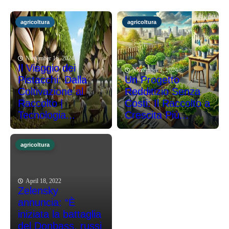
agricoltura
agricoltura
November 16, 2024
Il Viaggio dei
November 2, 2024
Pistacchi: Dalla
Un Progetto
Coltivazione al
Redditizio Senza
Raccolto |
Costi: Il Raccolto a
Tecnologia...
Crescita Più...
agricoltura
April 18, 2022
Zelensky
annuncia: “È
iniziata la battaglia
del Donbass, russi