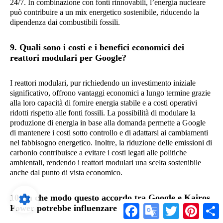
24/7. In combinazione con fonti rinnovabili, l’energia nucleare
può contribuire a un mix energetico sostenibile, riducendo la
dipendenza dai combustibili fossili.
9. Quali sono i costi e i benefici economici dei
reattori modulari per Google?
I reattori modulari, pur richiedendo un investimento iniziale
significativo, offrono vantaggi economici a lungo termine grazie
alla loro capacità di fornire energia stabile e a costi operativi
ridotti rispetto alle fonti fossili. La possibilità di modulare la
produzione di energia in base alla domanda permette a Google
di mantenere i costi sotto controllo e di adattarsi ai cambiamenti
nel fabbisogno energetico. Inoltre, la riduzione delle emissioni di
carbonio contribuisce a evitare i costi legati alle politiche
ambientali, rendendo i reattori modulari una scelta sostenibile
anche dal punto di vista economico.
10. In che modo questo accordo tra Google e Kairos
Facebook
Google
Twitter
Pintere
S
Power potrebbe influenzare l’industria energetica?
Translate